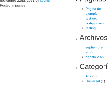
noviembre 22nd, 2021 by
xochitl
Posted in juanes
Página de
ejemplo
test orc
test-json-api
testing
Archivos
septiembre
2022
agosto 2022
Categor
Alfa
(3)
Universal
(1)