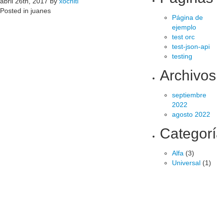
abril 26th, 2017 by
xochitl
Posted in juanes
Página de
ejemplo
test orc
test-json-api
testing
Archivos
septiembre
2022
agosto 2022
Categor
Alfa
(3)
Universal
(1)